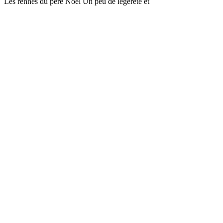
Les rennes du père Noël Un peu de légèreté et