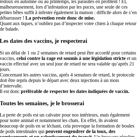
redoux en automne ou au printemps, les parasites en profitent ! Et,
malheureusement, lors d’infestation par les puces, une seule de ces
petites bêtes suffit à infester également la maison : difficile alors de s’en
débarrasser !
La prévention reste donc de mise.
Quant aux tiques, n’oubliez pas d’inspecter votre chien à chaque retour
de balade.
Les dates des vaccins, je respecterai
Si un délai de 1 ou 2 semaines de retard peut être accordé pour certains
vaccins,
celui contre la rage est soumis à une législation stricte
et un
vaccin effectué avec un seul jour de retard ne sera valable qu’après 21
jours.
Concernant les autres vaccins, après 4 semaines de retard, le protocole
doit être repris depuis le départ avec deux injections à un mois
d’intervalle.
Il est donc
préférable de respecter les dates indiquées de vaccin.
Toutes les semaines, je le brosserai
La perte de poils est un calvaire pour nos intérieurs, mais également
pour notre animal et notamment les chats. En effet, ils avalent
beaucoup de poils en se léchant, cela provoque la formation de boules
de poils intestinales qui
peuvent engendrer de la toux, des
vomissements et un ralentissement du transit.
Un brossage régulier