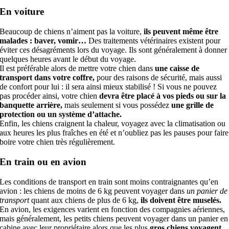
En voiture
Beaucoup de chiens n’aiment pas la voiture,
ils peuvent même être
malades : baver, vomir…
Des traitements vétérinaires existent pour
éviter ces désagréments lors du voyage. Ils sont généralement à donner
quelques heures avant le début du voyage.
Il est préférable alors de mettre votre chien dans
une caisse de
transport dans votre coffre,
pour des raisons de sécurité, mais aussi
de confort pour lui : il sera ainsi mieux stabilisé ! Si vous ne pouvez
pas procéder ainsi, votre chien
devra être placé à vos pieds ou sur la
banquette arrière,
mais seulement si vous possédez
une grille de
protection ou un système d’attache.
Enfin, les chiens craignent la chaleur, voyagez avec la climatisation ou
aux heures les plus fraîches en été et n’oubliez pas les pauses pour faire
boire votre chien très régulièrement.
En train ou en avion
Les conditions de transport en train sont moins contraignantes qu’en
avion : les chiens de moins de 6 kg peuvent voyager dans
un panier de
transport
quant aux chiens de plus de 6 kg,
ils doivent être muselés.
En avion, les exigences varient en fonction des compagnies aériennes,
mais généralement, les petits chiens peuvent voyager dans un panier en
cabine avec leur propriétaire alors que les plus
gros chiens voyagent