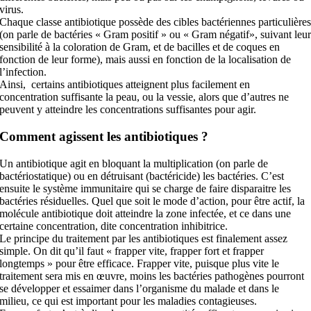
virus.
Chaque classe antibiotique possède des cibles bactériennes particulière
(on parle de bactéries « Gram positif » ou « Gram négatif», suivant leu
sensibilité à la coloration de Gram, et de bacilles et de coques en
fonction de leur forme), mais aussi en fonction de la localisation de
l’infection.
Ainsi, certains antibiotiques atteignent plus facilement en
concentration suffisante la peau, ou la vessie, alors que d’autres ne
peuvent y atteindre les concentrations suffisantes pour agir.
Comment agissent les antibiotiques ?
Un antibiotique agit en bloquant la multiplication (on parle de
bactériostatique) ou en détruisant (bactéricide) les bactéries. C’est
ensuite le système immunitaire qui se charge de faire disparaitre les
bactéries résiduelles. Quel que soit le mode d’action, pour être actif, la
molécule antibiotique doit atteindre la zone infectée, et ce dans une
certaine concentration, dite concentration inhibitrice.
Le principe du traitement par les antibiotiques est finalement assez
simple. On dit qu’il faut « frapper vite, frapper fort et frapper
longtemps » pour être efficace. Frapper vite, puisque plus vite le
traitement sera mis en œuvre, moins les bactéries pathogènes pourront
se développer et essaimer dans l’organisme du malade et dans le
milieu, ce qui est important pour les maladies contagieuses.