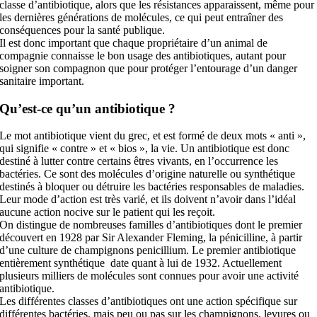
classe d’antibiotique, alors que les résistances apparaissent, même pour
les dernières générations de molécules, ce qui peut entraîner des
conséquences pour la santé publique.
Il est donc important que chaque propriétaire d’un animal de
compagnie connaisse le bon usage des antibiotiques, autant pour
soigner son compagnon que pour protéger l’entourage d’un danger
sanitaire important.
Qu’est-ce qu’un antibiotique ?
Le mot antibiotique vient du grec, et est formé de deux mots « anti »,
qui signifie « contre » et « bios », la vie. Un antibiotique est donc
destiné à lutter contre certains êtres vivants, en l’occurrence les
bactéries. Ce sont des molécules d’origine naturelle ou synthétique
destinés à bloquer ou détruire les bactéries responsables de maladies.
Leur mode d’action est très varié, et ils doivent n’avoir dans l’idéal
aucune action nocive sur le patient qui les reçoit.
On distingue de nombreuses familles d’antibiotiques dont le premier
découvert en 1928 par Sir Alexander Fleming, la pénicilline, à partir
d’une culture de champignons penicillium. Le premier antibiotique
entièrement synthétique date quant à lui de 1932. Actuellement
plusieurs milliers de molécules sont connues pour avoir une activité
antibiotique.
Les différentes classes d’antibiotiques ont une action spécifique sur
différentes bactéries, mais peu ou pas sur les champignons, levures ou