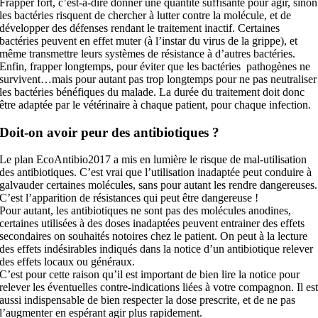
Frapper fort, c’est-à-dire donner une quantité suffisante pour agir, sinon
les bactéries risquent de chercher à lutter contre la molécule, et de
développer des défenses rendant le traitement inactif. Certaines
bactéries peuvent en effet muter (à l’instar du virus de la grippe), et
même transmettre leurs systèmes de résistance à d’autres bactéries.
Enfin, frapper longtemps, pour éviter que les bactéries pathogènes ne
survivent…mais pour autant pas trop longtemps pour ne pas neutraliser
les bactéries bénéfiques du malade. La durée du traitement doit donc
être adaptée par le vétérinaire à chaque patient, pour chaque infection.
Doit-on avoir peur des antibiotiques ?
Le plan EcoAntibio2017 a mis en lumière le risque de mal-utilisation
des antibiotiques. C’est vrai que l’utilisation inadaptée peut conduire à
galvauder certaines molécules, sans pour autant les rendre dangereuses.
C’est l’apparition de résistances qui peut être dangereuse !
Pour autant, les antibiotiques ne sont pas des molécules anodines,
certaines utilisées à des doses inadaptées peuvent entrainer des effets
secondaires on souhaités notoires chez le patient. On peut à la lecture
des effets indésirables indiqués dans la notice d’un antibiotique relever
des effets locaux ou généraux.
C’est pour cette raison qu’il est important de bien lire la notice pour
relever les éventuelles contre-indications liées à votre compagnon. Il es
aussi indispensable de bien respecter la dose prescrite, et de ne pas
l’augmenter en espérant agir plus rapidement.